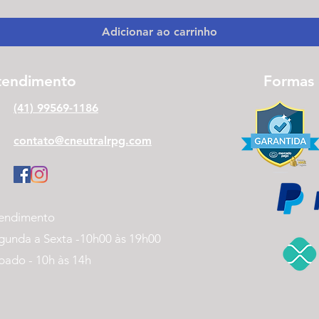
Adicionar ao carrinho
tendimento
Formas
(41) 99569-1186
contato@cneutralrpg.com
endimento
gunda a Sexta -
10h00 às 19h00
bado - 10h às 14h