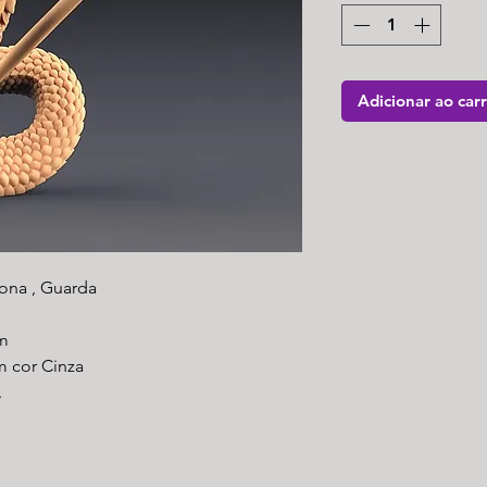
Adicionar ao car
ona , Guarda
m
m cor Cinza
.