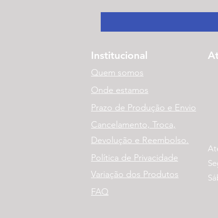
Institucional
A
Quem somos
Onde estamos
Prazo de Produção e Envio
Cancelamento, Troca,
Devolução e Reembolso.
At
Política de Privacidade
Se
Variação dos Produtos
Sá
FAQ