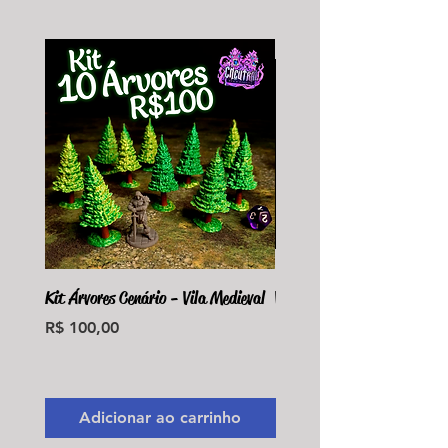
Kit Árvores Cenário - Vila Medieval
Violet Fungus Necrohulk 
Preço
Preço
R$ 100,00
R$ 36,00
Monte seu Kit Personaliz
Adicionar ao carrinho
Adicionar ao carri