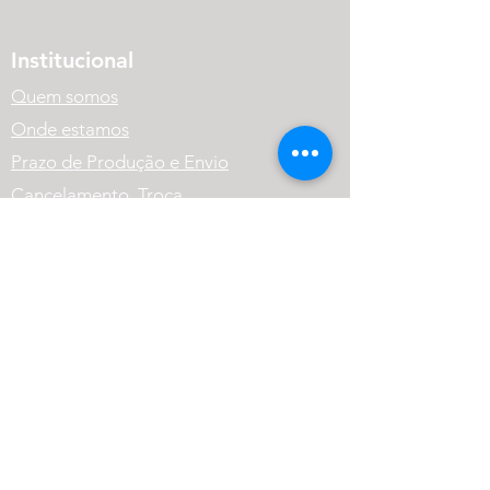
Institucional
Quem somos
Onde estamos
Prazo de Produção e Envio
Cancelamento, Troca,
Devolução e Reembolso.
Política de Privacidade
Variação dos Produtos
FAQ
Atendimento
(41) 99569-1186
contato@cneutralrpg.com