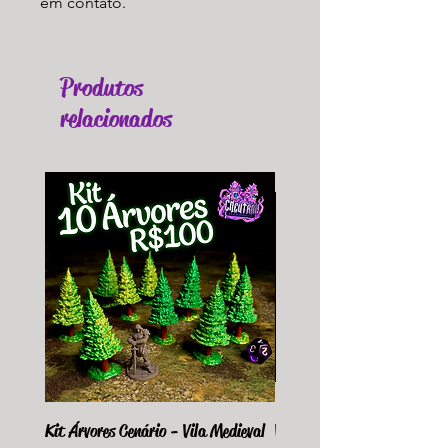
em contato.
Produtos
relacionados
Kit Árvores Cenário - Vila Medieval
Violet Fungus Necrohulk 