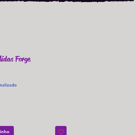
idas Forge
o
nalizado
rinho