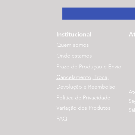
Institucional
A
Quem somos
Onde estamos
Prazo de Produção e Envio
Cancelamento, Troca,
Devolução e Reembolso.
At
Política de Privacidade
Se
Variação dos Produtos
Sá
FAQ