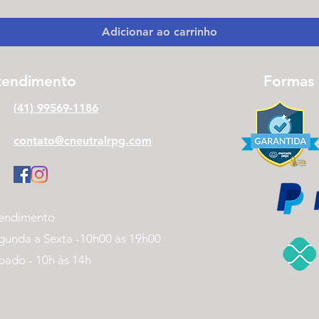
Adicionar ao carrinho
tendimento
Formas
(41) 99569-1186
contato@cneutralrpg.com
endimento
gunda a Sexta -
10h00 às 19h00
bado - 10h às 14h