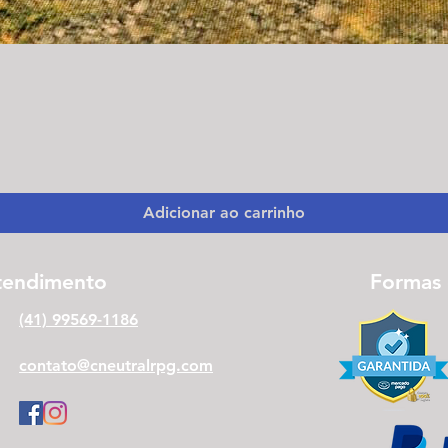
Visualização rápida
Adicionar ao carrinho
tendimento
Formas
(41) 99569-1186
contato@cneutralrpg.com