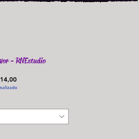
evor - RNEstudio
Preço
14,00
nalizado
promocional