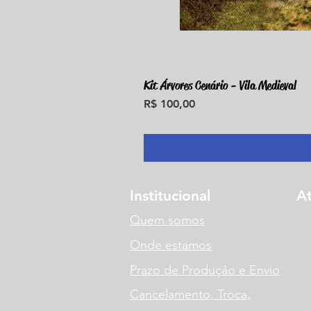
Kit Árvores Cenário - Vila Medieval
Preço
R$ 100,00
Institucional
A
Quem somos
Onde estamos
Prazo de Produção e Envio
Cancelamento, Troca,