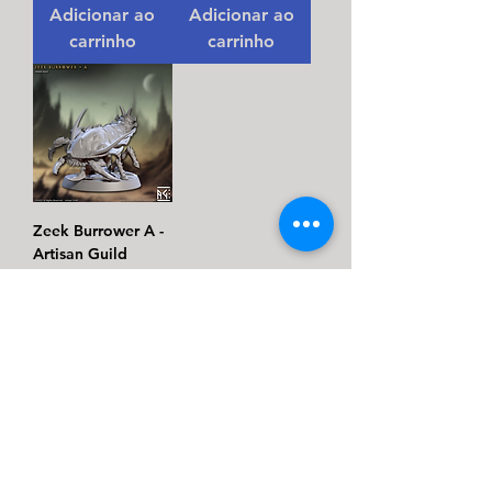
Adicionar ao
Adicionar ao
carrinho
carrinho
Zeek Burrower A -
Artisan Guild
Preço promocional
A partir de
R$ 16,00
Monte seu Kit
Personalizado
Adicionar ao
carrinho