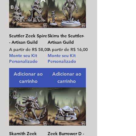
Scuttler Zeek Spire
Skirra the Scuttler-
- Artisan Guild
Artisan Guild
Preço promocional
Preço promocional
A partir de
R$ 58,00
A partir de
R$ 16,00
Monte seu Kit
Monte seu Kit
Personalizado
Personalizado
Adicionar ao
Adicionar ao
carrinho
carrinho
Skarnith Zeek
Zeek Burrower D -