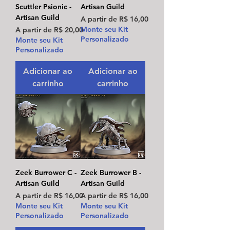
Scuttler Psionic -
Artisan Guild
Artisan Guild
Preço promocional
A partir de
R$ 16,00
Preço promocional
Monte seu Kit
A partir de
R$ 20,00
Personalizado
Monte seu Kit
Personalizado
Adicionar ao
Adicionar ao
carrinho
carrinho
Zeek Burrower C -
Zeek Burrower B -
Artisan Guild
Artisan Guild
Preço promocional
Preço promocional
A partir de
R$ 16,00
A partir de
R$ 16,00
Monte seu Kit
Monte seu Kit
Personalizado
Personalizado