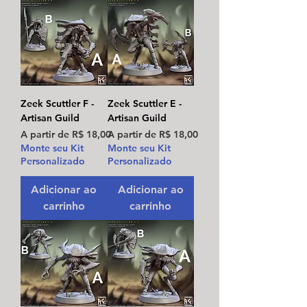
Zeek Scuttler F -
Zeek Scuttler E -
Artisan Guild
Artisan Guild
Preço promocional
Preço promocional
A partir de
R$ 18,00
A partir de
R$ 18,00
Monte seu Kit
Monte seu Kit
Personalizado
Personalizado
Adicionar ao
Adicionar ao
carrinho
carrinho