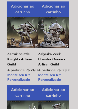
Adicionar ao
Adicionar ao
carrinho
carrinho
Zarruk Scuttle
Zalysska Zeek
Knight - Artisan
Hoarder Queen -
Guild
Artisan Guild
Preço promocional
Preço promocional
A partir de
R$ 24,00
A partir de
R$ 80,00
Monte seu Kit
Monte seu Kit
Personalizado
Personalizado
Adicionar ao
Adicionar ao
carrinho
carrinho