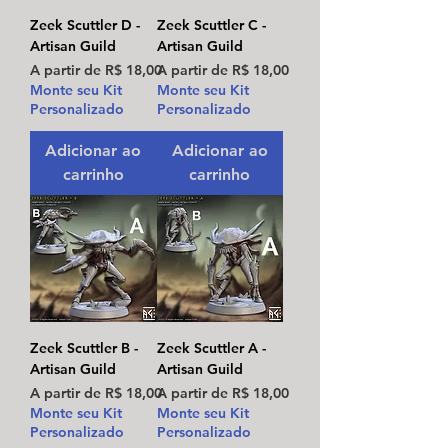
Zeek Scuttler D -
Zeek Scuttler C -
Artisan Guild
Artisan Guild
Preço promocional
Preço promocional
A partir de
R$ 18,00
A partir de
R$ 18,00
Monte seu Kit
Monte seu Kit
Personalizado
Personalizado
Adicionar ao
Adicionar ao
carrinho
carrinho
Zeek Scuttler B -
Zeek Scuttler A -
Artisan Guild
Artisan Guild
Preço promocional
Preço promocional
A partir de
R$ 18,00
A partir de
R$ 18,00
Monte seu Kit
Monte seu Kit
Personalizado
Personalizado