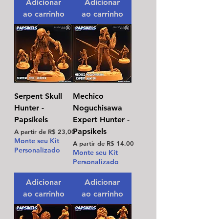
Adicionar
Adicionar
ao carrinho
ao carrinho
Serpent Skull
Mechico
Hunter -
Noguchisawa
Papsikels
Expert Hunter -
Papsikels
Preço promocional
A partir de
R$ 23,00
Monte seu Kit
Preço promocional
A partir de
R$ 14,00
Personalizado
Monte seu Kit
Personalizado
Adicionar
Adicionar
ao carrinho
ao carrinho