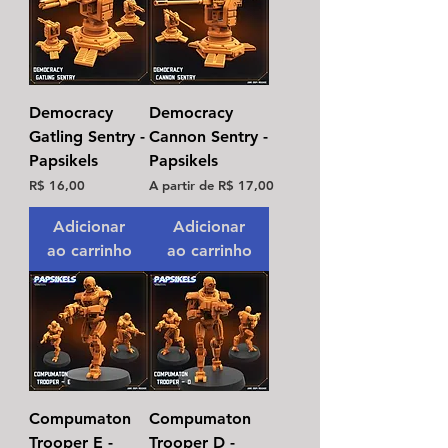
Democracy
Democracy
Gatling Sentry -
Cannon Sentry -
Papsikels
Papsikels
Preço
Preço promocional
R$ 16,00
A partir de
R$ 17,00
Adicionar
Adicionar
ao carrinho
ao carrinho
Compumaton
Compumaton
Trooper E -
Trooper D -