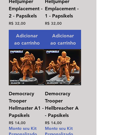
Helljumper
Helljumper
Emplacement -
Emplacement -
2 - Papsikels
1 - Papsikels
Preço
Preço
R$ 32,00
R$ 32,00
Adicionar
Adicionar
ao carrinho
ao carrinho
Democracy
Democracy
Trooper
Trooper
Hellmaster A1 -
Hellbreacher A
Papsikels
- Papsikels
Preço
Preço
R$ 14,00
R$ 14,00
Monte seu Kit
Monte seu Kit
Personalizado
Personalizado