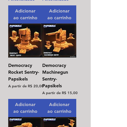
Adicionar
Adicionar
ao carrinho
ao carrinho
Democracy
Democracy
Rocket Sentry-
Machinegun
Papsikels
Sentry-
Papsikels
Preço promocional
A partir de
R$ 20,00
Preço promocional
A partir de
R$ 15,00
Adicionar
Adicionar
ao carrinho
ao carrinho