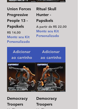
Union Forces
Ritual Skull
Progressive
Hunter -
People 13 -
Papsikels
Papsikels
Preço promocional
A partir de
R$ 22,00
Monte seu Kit
Preço
R$ 14,00
Personalizado
Monte seu Kit
Personalizado
Adicionar
Adicionar
ao carrinho
ao carrinho
Democracy
Democracy
Troopers
Troopers