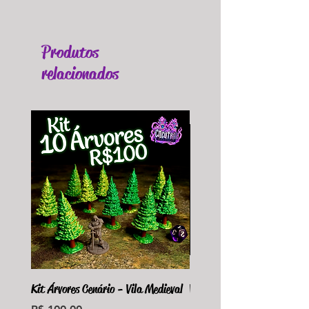
Produtos
relacionados
Kit Árvores Cenário - Vila Medieval
Violet Fungus Necrohulk 
Preço
Preço