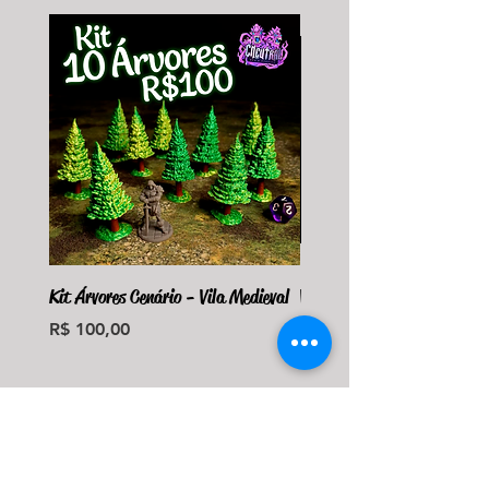
Kit Árvores Cenário - Vila Medieval
Violet Fungus Necrohulk 
Preço
Preço
R$ 100,00
R$ 36,00
Monte seu Kit Personaliz
Adicionar ao carrinho
Adicionar ao carri