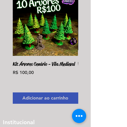
Kit Árvores Cenário - Vila Medieval
Violet Fungus Necrohulk 
Preço
Preço
R$ 100,00
R$ 36,00
Monte seu Kit Personaliz
Adicionar ao carrinho
Adicionar ao carri
Institucional