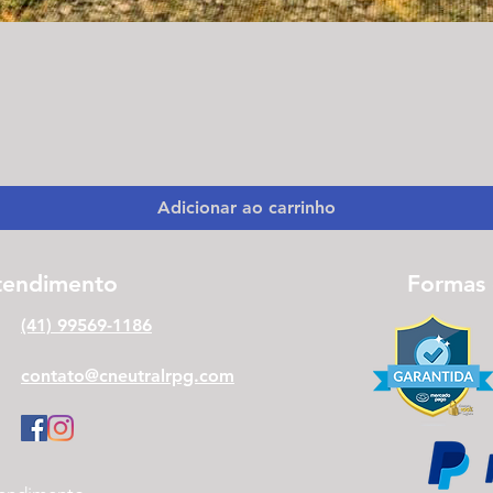
Visualização rápida
Adicionar ao carrinho
tendimento
Formas
(41) 99569-1186
contato@cneutralrpg.com