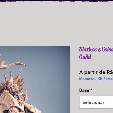
Slathos e Colo
Guild
A partir de
R$
Monte seu Kit Perso
Base
*
Selecionar