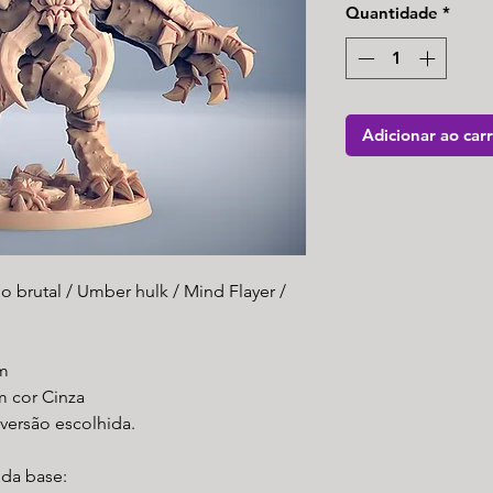
Quantidade
*
Adicionar ao car
 brutal / Umber hulk / Mind Flayer /
m
m cor Cinza
ersão escolhida.
 da base: