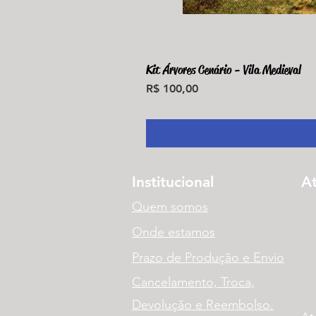
Kit Árvores Cenário - Vila Medieval
Preço
R$ 100,00
Institucional
A
Quem somos
Onde estamos
Prazo de Produção e Envio
Cancelamento, Troca,
Devolução e Reembolso.