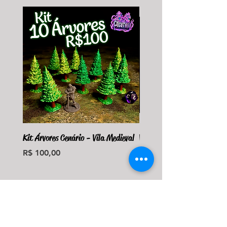
Kit Árvores Cenário - Vila Medieval
Violet Fungus Necrohulk 
Preço
Preço
R$ 100,00
R$ 36,00
Monte seu Kit Personaliz
Adicionar ao carrinho
Adicionar ao carri