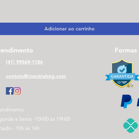
Visualização rápida
Adicionar ao carrinho
tendimento
Formas
(41) 99569-1186
contato@cneutralrpg.com
endimento
gunda a Sexta -
10h00 às 19h00
bado - 10h às 14h