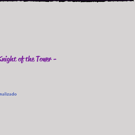
Knight of the Tower -
o
nalizado