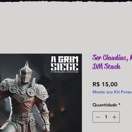
Ser Claudius, 
DM Stash
Preç
R$ 15,00
Monte seu Kit Perso
Quantidade
*