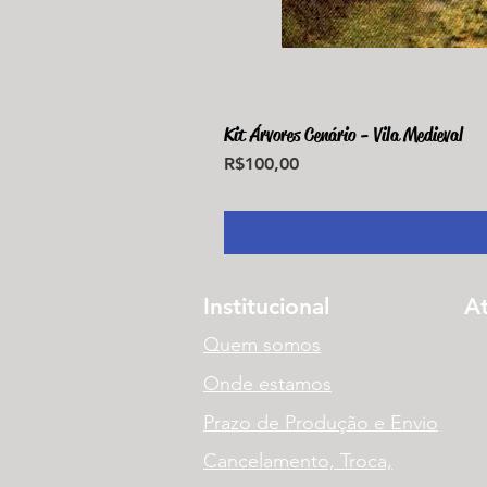
Kit Árvores Cenário - Vila Medieval
Price
R$100,00
Institucional
A
Quem somos
Onde estamos
Prazo de Produção e Envio
Cancelamento, Troca,