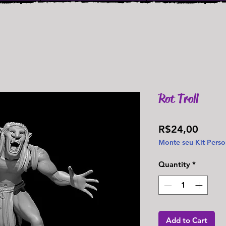
Rot Troll
Price
R$24,00
Monte seu Kit Perso
Quantity
*
Add to Cart