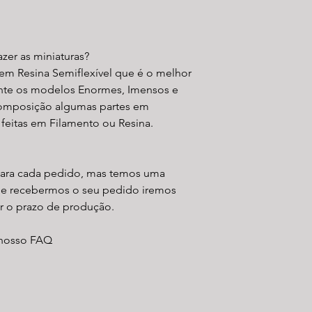
azer as miniaturas?
s em Resina Semiflexível que é o melhor
ente os modelos Enormes, Imensos e
composição algumas partes em
feitas em Filamento ou Resina.
para cada pedido, mas temos uma
que recebermos o seu pedido iremos
ar o prazo de produção.
 nosso FAQ