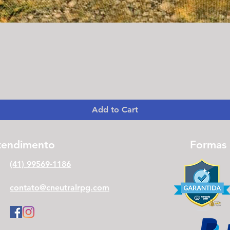
Quick View
Add to Cart
tendimento
Formas
(41) 99569-1186
contato@cneutralrpg.com