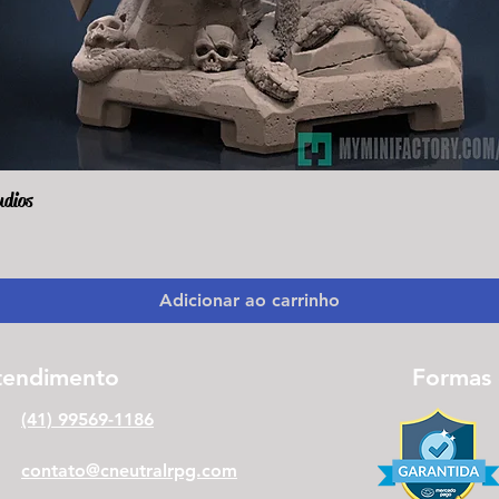
udios
Visualização rápida
Adicionar ao carrinho
tendimento
Formas
(41) 99569-1186
contato@cneutralrpg.com