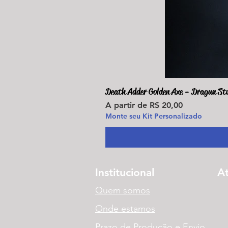
Death Adder Golden Axe - Dragun St
Preço promocional
A partir de
R$ 20,00
Monte seu Kit Personalizado
Institucional
A
Quem somos
Onde estamos
Prazo de Produção e Envio