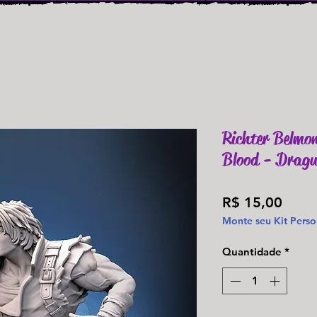
Richter Belmon
Blood - Dragu
Preç
R$ 15,00
Monte seu Kit Perso
Quantidade
*