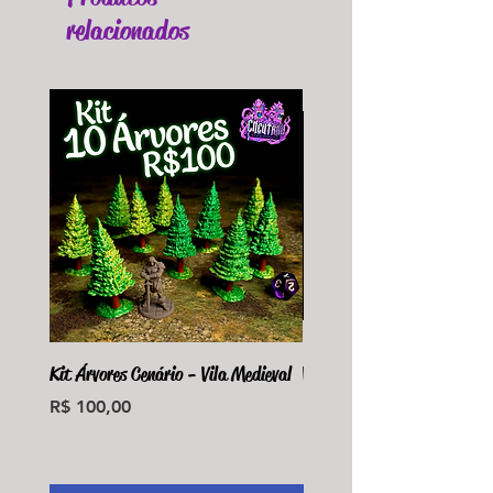
relacionados
Kit Árvores Cenário - Vila Medieval
Violet Fungus Necrohulk 
Preço
Preço
R$ 100,00
R$ 36,00
Monte seu Kit Personaliz