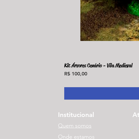
Kit Árvores Cenário - Vila Medieval
Preço
R$ 100,00
Institucional
A
Quem somos
Onde estamos