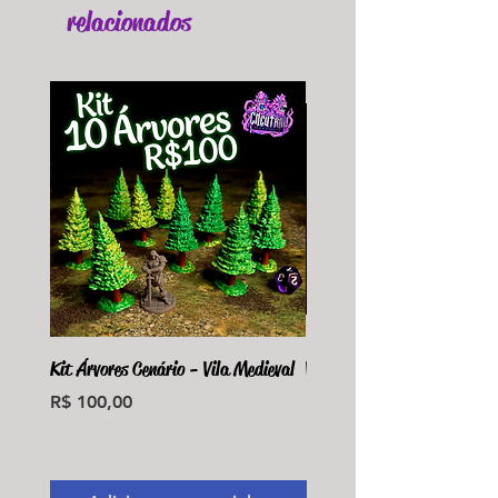
relacionados
Kit Árvores Cenário - Vila Medieval
Violet Fungus Necrohulk 
Preço
Preço
R$ 100,00
R$ 36,00
Monte seu Kit Personaliz