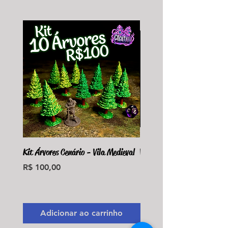
Kit Árvores Cenário - Vila Medieval
Violet Fungus Necrohulk 
Preço
Preço
R$ 100,00
R$ 36,00
Monte seu Kit Personaliz
Adicionar ao carrinho
Adicionar ao carri