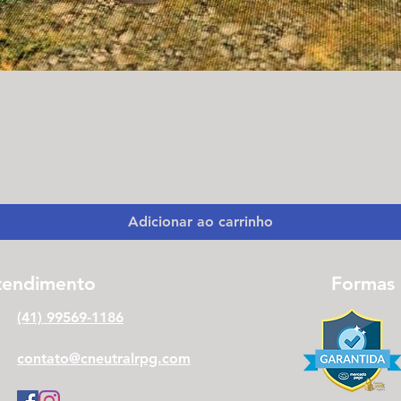
Visualização rápida
Adicionar ao carrinho
tendimento
Formas
(41) 99569-1186
contato@cneutralrpg.com