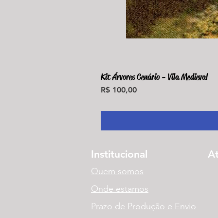
Kit Árvores Cenário - Vila Medieval
Preço
R$ 100,00
Institucional
A
Quem somos
Onde estamos
Prazo de Produção e Envio