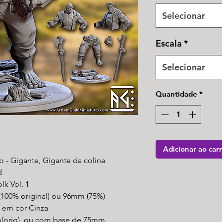
Selecionar
Escala
*
Selecionar
Quantidade
*
Adicionar ao car
 - Gigante, Gigante da colina
d
lk Vol. 1
100% original) ou 96mm (75%)
l em cor Cinza
orig), ou com base de 75mm.