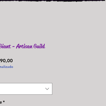
Giant - Artisan Guild
Preço
90,00
nalizado
promocional
e
*