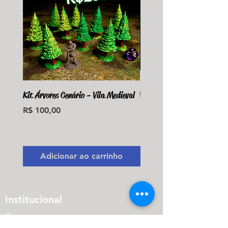
Kit Árvores Cenário - Vila Medieval
Violet Fungus Necrohulk 
Preço
Preço
R$ 100,00
R$ 36,00
Monte seu Kit Personaliz
Adicionar ao carrinho
Adicionar ao carri
Institucional
Quem somos