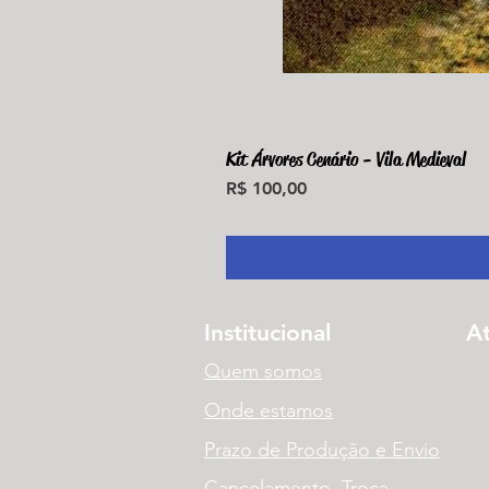
Kit Árvores Cenário - Vila Medieval
Preço
R$ 100,00
Institucional
A
Quem somos
Onde estamos
Prazo de Produção e Envio
Cancelamento, Troca,