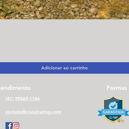
Visualização rápida
Adicionar ao carrinho
tendimento
Formas
(41) 99569-1186
contato@cneutralrpg.com