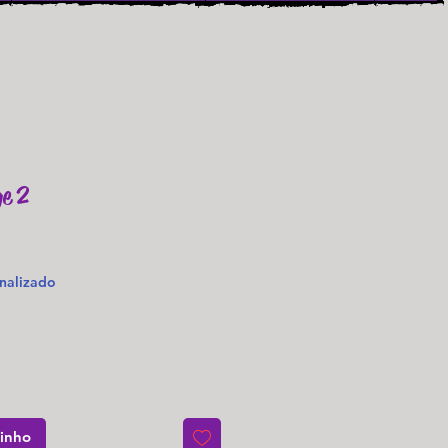
e 2
o
nalizado
rinho