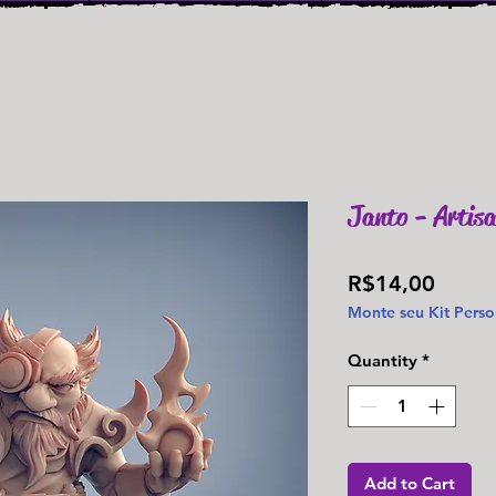
Janto - Artisa
Price
R$14,00
Monte seu Kit Perso
Quantity
*
Add to Cart