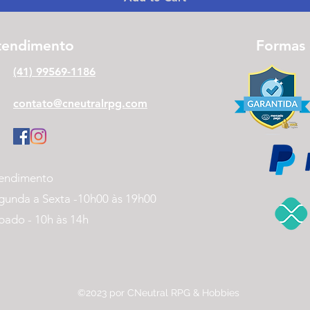
tendimento
Formas
(41) 99569-1186
contato@cneutralrpg.com
endimento
gunda a Sexta -
10h00 às 19h00
bado - 10h às 14h
©2023 por CNeutral RPG & Hobbies