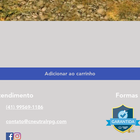
Visualização rápida
Adicionar ao carrinho
tendimento
Formas
(41) 99569-1186
contato@cneutralrpg.com