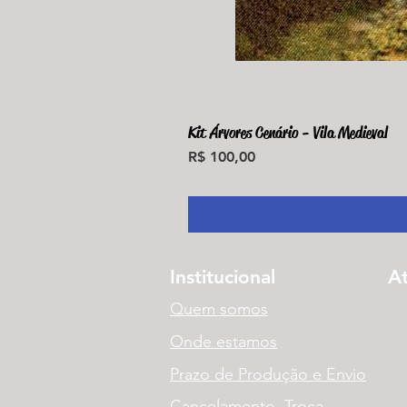
Kit Árvores Cenário - Vila Medieval
Preço
R$ 100,00
Institucional
A
Quem somos
Onde estamos
Prazo de Produção e Envio
Cancelamento, Troca,