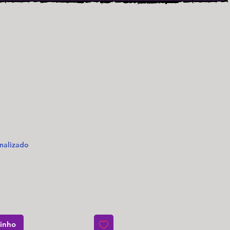
o
nalizado
rinho