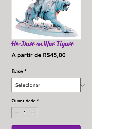
He-Darr on War Tigarr
Preço
A partir de
R$45,00
promocional
Base
*
Quantidade
*