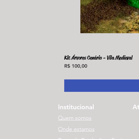
Kit Árvores Cenário - Vila Medieval
Preço
R$ 100,00
Institucional
A
Quem somos
Onde estamos