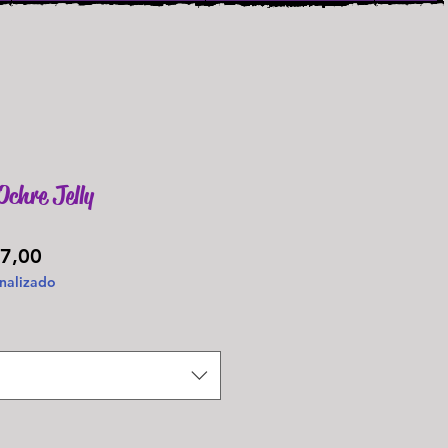
chre Jelly
Preço
7,00
nalizado
promocional