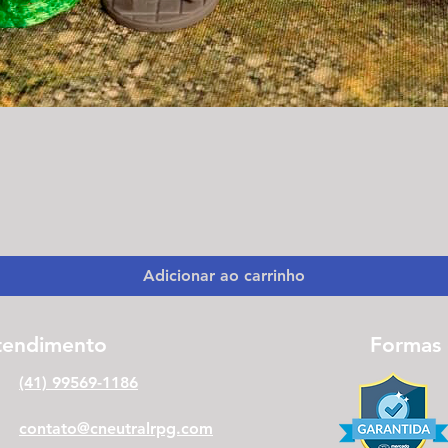
Visualização rápida
Adicionar ao carrinho
tendimento
Formas
(41) 99569-1186
contato@cneutralrpg.com