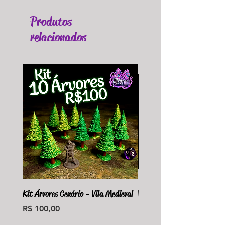
Produtos
relacionados
Kit Árvores Cenário - Vila Medieval
Violet Fungus Necrohulk 
Preço
Preço
R$ 100,00
R$ 36,00
Monte seu Kit Personaliz