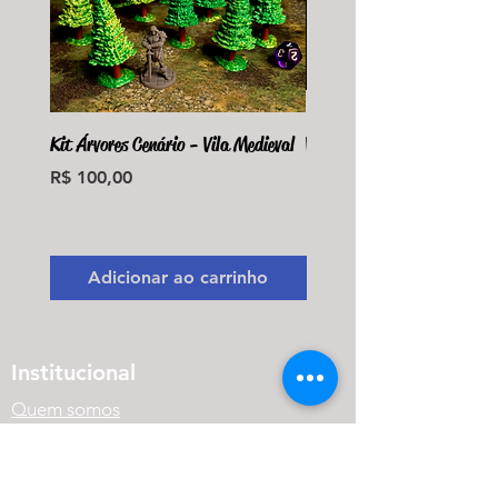
Kit Árvores Cenário - Vila Medieval
Violet Fungus Necrohulk 
Preço
Preço
R$ 100,00
R$ 36,00
Monte seu Kit Personaliz
Adicionar ao carrinho
Adicionar ao carri
Institucional
Quem somos
Onde estamos
Prazo de Produção e Envio