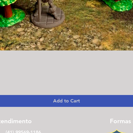
Quick View
Add to Cart
tendimento
Formas
(41) 99569-1186