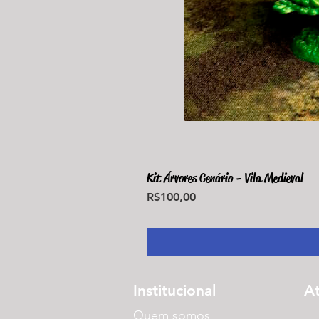
Kit Árvores Cenário - Vila Medieval
Price
R$100,00
Institucional
A
Quem somos