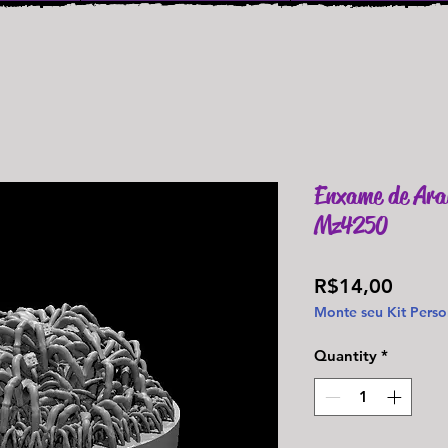
Enxame de Ara
Mz4250
Price
R$14,00
Monte seu Kit Perso
Quantity
*