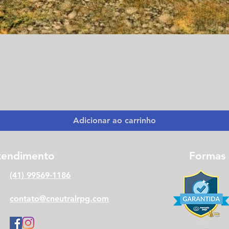
Visualização rápida
Adicionar ao carrinho
tendimento
Formas
(41) 99569-1186
contato@cneutralrpg.com