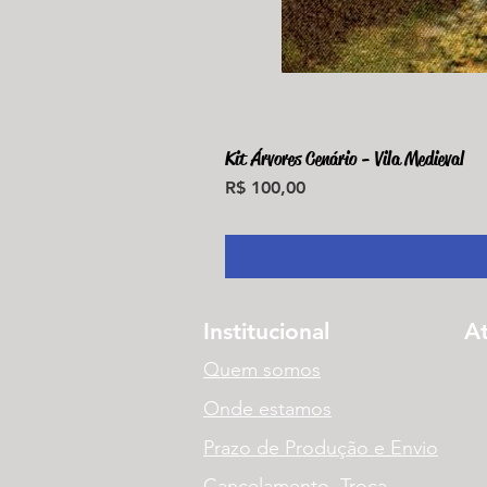
Kit Árvores Cenário - Vila Medieval
Preço
R$ 100,00
Institucional
A
Quem somos
Onde estamos
Prazo de Produção e Envio
Cancelamento, Troca,