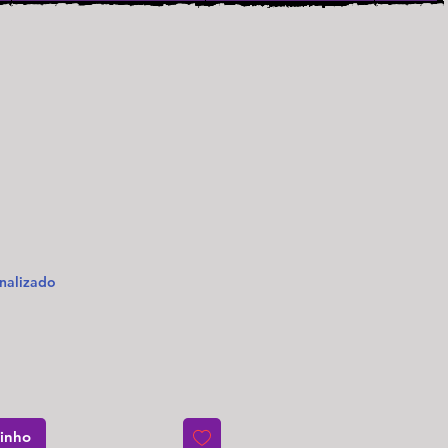
o
nalizado
rinho