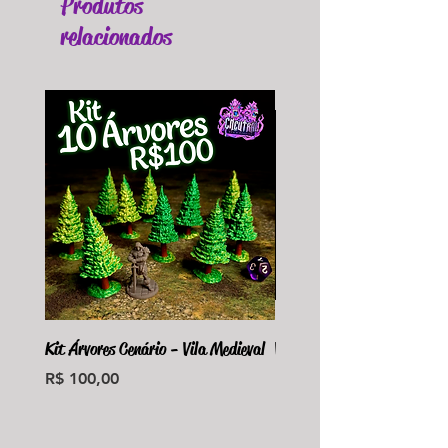
Produtos
relacionados
Kit Árvores Cenário - Vila Medieval
Violet Fungus Necrohulk 
Preço
Preço
R$ 100,00
R$ 36,00
Monte seu Kit Personaliz