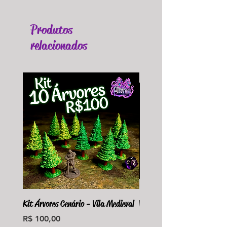
Produtos
relacionados
Kit Árvores Cenário - Vila Medieval
Violet Fungus Necrohulk 
Preço
Preço
R$ 100,00
R$ 36,00