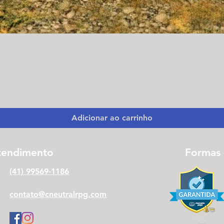
Visualização rápida
Adicionar ao carrinho
tendimento
Formas
(41) 99569-1186
contato@cneutralrpg.com