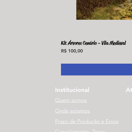
Kit Árvores Cenário - Vila Medieval
Preço
R$ 100,00
Institucional
A
Quem somos
Onde estamos
Prazo de Produção e Envio
Cancelamento, Troca,