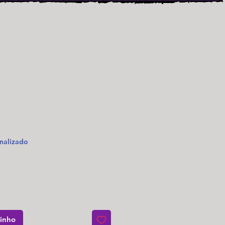
o
nalizado
rinho