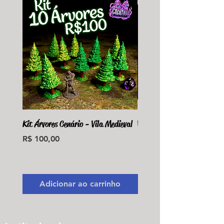
Kit Árvores Cenário - Vila Medieval
Violet Fungus Necrohulk 
Preço
Preço
R$ 100,00
R$ 36,00
Monte seu Kit Personaliz
Adicionar ao carrinho
Adicionar ao carri