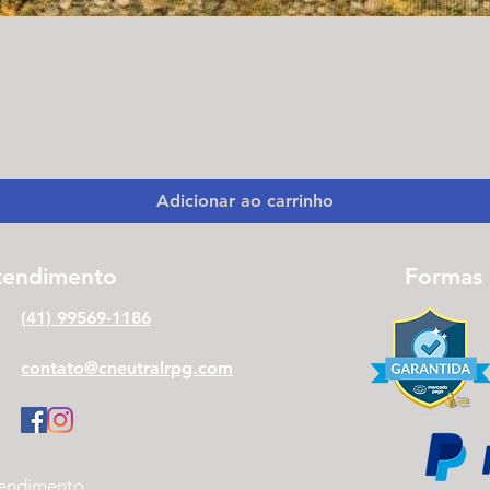
Visualização rápida
Adicionar ao carrinho
tendimento
Formas
(41) 99569-1186
contato@cneutralrpg.com
endimento