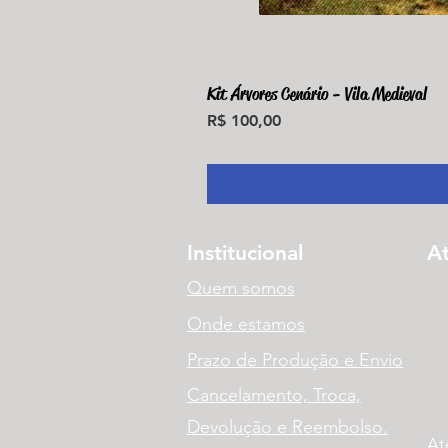
Kit Árvores Cenário - Vila Medieval
Preço
R$ 100,00
Institucional
A
Quem somos
Onde estamos
Prazo de Produção e Envio
Cancelamento, Troca,
Devolução e Reembolso.
At