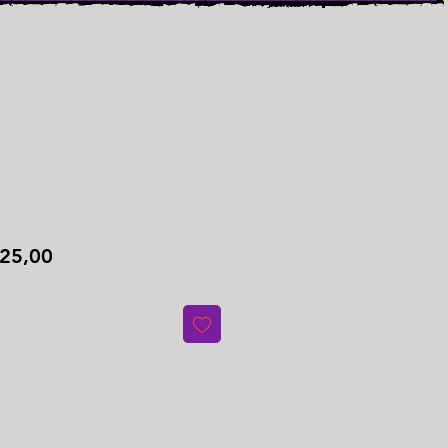
ço
Preço
25,00
mal
promocional