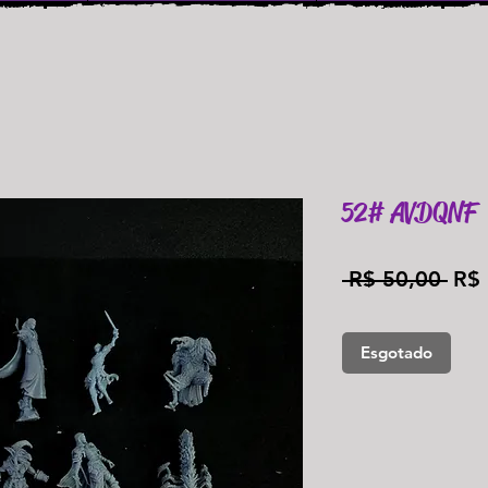
52# AVDQNF
Pre
 R$ 50,00 
R$ 
nor
Esgotado