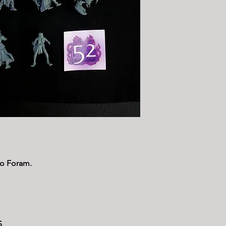
ão Foram.
S