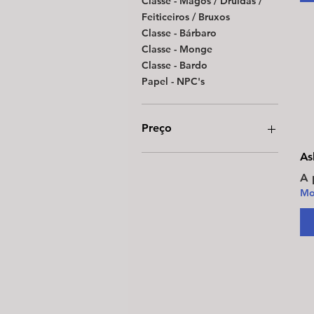
Classe - Magos / Druidas /
Feiticeiros / Bruxos
Classe - Bárbaro
Classe - Monge
Classe - Bardo
Papel - NPC's
Preço
As
R$ 9
R$ 116
Pr
A 
Mo