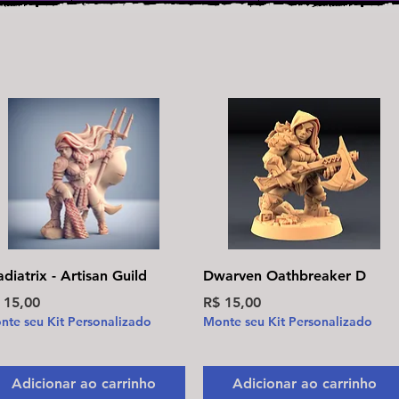
Visualização rápida
Visualização rápida
adiatrix - Artisan Guild
Dwarven Oathbreaker D
eço
Preço
 15,00
R$ 15,00
nte seu Kit Personalizado
Monte seu Kit Personalizado
Adicionar ao carrinho
Adicionar ao carrinho