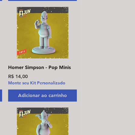
Visualização rápida
Homer Simpson - Pop Minis
Preço
R$ 14,00
Monte seu Kit Personalizado
Adicionar ao carrinho