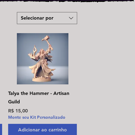
Selecionar por
Visualização rápida
Talya the Hammer - Artisan
Guild
Preço
R$ 15,00
Monte seu Kit Personalizado
Adicionar ao carrinho