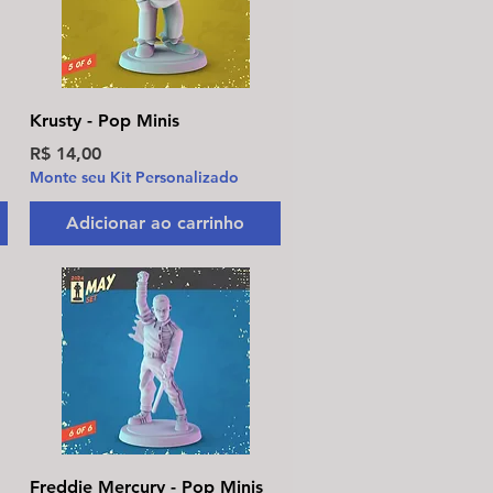
Visualização rápida
Krusty - Pop Minis
Preço
R$ 14,00
Monte seu Kit Personalizado
Adicionar ao carrinho
Visualização rápida
Freddie Mercury - Pop Minis