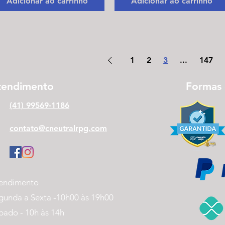
Adicionar ao carrinho
Adicionar ao carrinho
1
2
3
...
147
tendimento
Formas
(41) 99569-1186
contato@cneutralrpg.com
endimento
gunda a Sexta -
10h00 às 19h00
bado - 10h às 14h