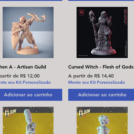
Visualização rápida
Visualização rápida
hen A - Artisan Guild
Cursed Witch - Flesh of Gods
eço promocional
Preço promocional
partir de
R$ 12,00
A partir de
R$ 14,40
nte seu Kit Personalizado
Monte seu Kit Personalizado
Adicionar ao carrinho
Adicionar ao carrinho