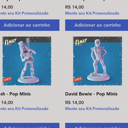
eço
Preço
 14,00
R$ 14,00
nte seu Kit Personalizado
Monte seu Kit Personalizado
Adicionar ao carrinho
Adicionar ao carrinho
Visualização rápida
Visualização rápida
ash - Pop Minis
David Bowie - Pop Minis
eço
Preço
 14,00
R$ 14,00
nte seu Kit Personalizado
Monte seu Kit Personalizado