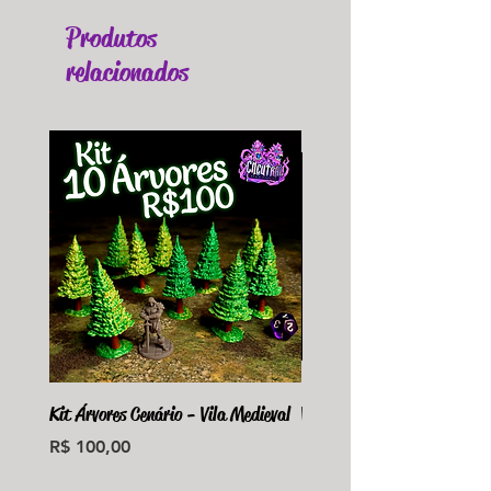
Produtos
relacionados
Kit Árvores Cenário - Vila Medieval
Violet Fungus Necrohulk 
Preço
Preço
R$ 100,00
R$ 36,00
Monte seu Kit Personaliz