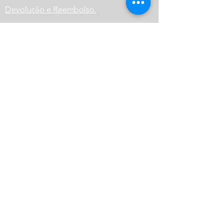
Devolução e Reembolso.
Política de Privacidade
Variação dos Produtos
FAQ
Atendimento
(41) 99569-1186
contato@cneutralrpg.com
Atendimento
Segunda a Sexta -
10h00 às 19h00
Sábado - 10h às 14h