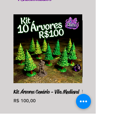
Kit Árvores Cenário - Vila Medieval
Violet Fungus Necrohulk 
Preço
Preço
R$ 100,00
R$ 36,00
Monte seu Kit Personaliz
Adicionar ao carrinho
Adicionar ao carri